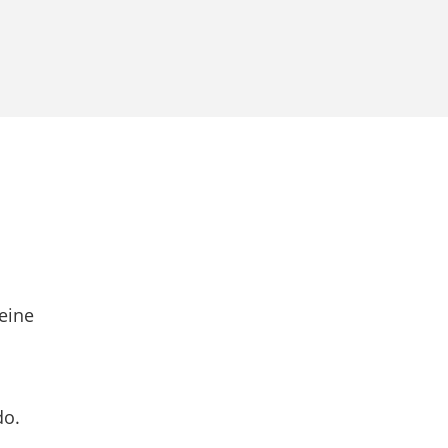
eine
do.