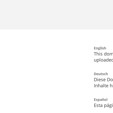
English
This dom
uploaded
Deutsch
Diese Do
Inhalte h
Español
Esta pág